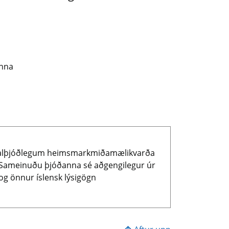
anna
tur alþjóðlegum heimsmarkmiðamælikvarða
i Sameinuðu þjóðanna sé aðgengilegur úr
og önnur íslensk lýsigögn