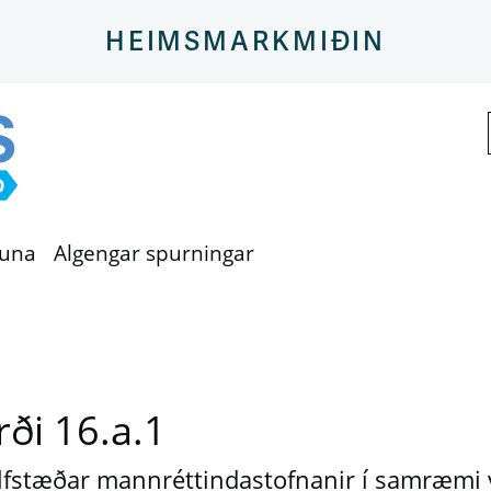
Aftur á aðalsíðu
HEIMSMARKMIÐIN
ðuna
Algengar spurningar
ði 16.a.1
sjálfstæðar mannréttindastofnanir í samræmi