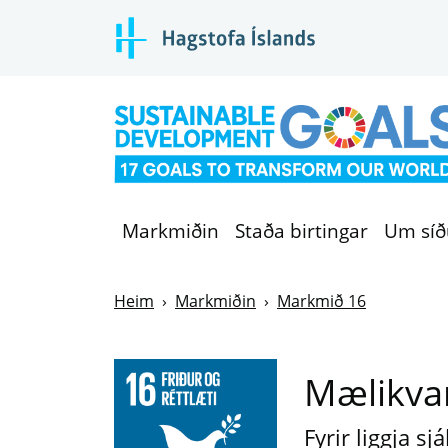
Markmiðin
Staða birtingar
Um sí
Heim
Markmiðin
Markmið 16
Mælikvar
Fyrir liggja 