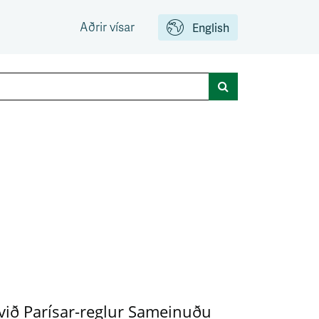
Aðrir vísar
English
Leit
 við Parísar-reglur Sameinuðu