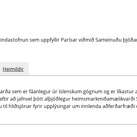
réttindastofnun sem uppfyllir Parísar viðmið Sameinuðu þjóð
Heimildir
likvarða sem er fáanlegur úr íslenskum gögnum og er líkas
eftir að jafnvel þótt alþjóðlegur heimsmarkmiðamælikvarð
til hliðsjónar fyrir upplýsingar um innlenda aðferðarfræði 