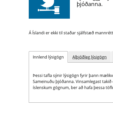
þjóðanna.
Á Íslandi er ekki til staðar sjálfstæð mann
Innlend lýsigögn
Alþjóðleg lýsigögn
Þessi tafla sýnir lýsigögn fyrir þann mæ
Sameinuðu þjóðanna. Vinsamlegast takið 
íslenskum gögnum, ber að hafa þessa töflu 