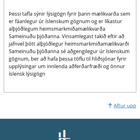
Þessi tafla sýnir lýsigögn fyrir þann mælikvarða sem
er fáanlegur úr íslenskum gögnum og er líkastur
alþjóðlegum heimsmarkmiðamælikvarða
Sameinuðu þjóðanna. Vinsamlegast takið eftir að
jafnvel þótt alþjóðlegur heimsmarkmiðamælikvarði
Sameinuðu þjóðanna sé aðgengilegur úr íslenskum
gögnum, ber að hafa þessa töflu til hliðsjónar fyrir
upplýsingar um innlenda aðferðarfræði og önnur
íslensk lýsigögn
Aftur upp