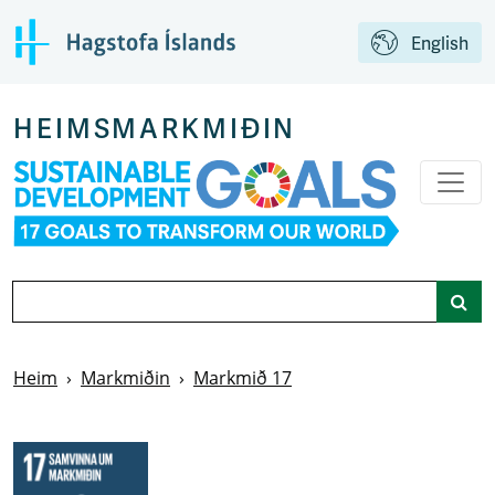
Aftur á aðalsíðu
English
HEIMSMARKMIÐIN
Leit
Heim
Markmiðin
Markmið 17