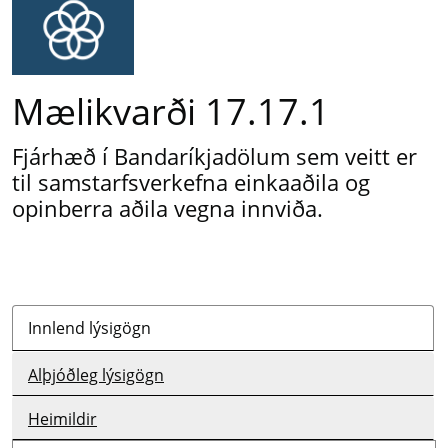
Mælikvarði 17.17.1
Fjárhæð í Bandaríkjadölum sem veitt er
til samstarfsverkefna einkaaðila og
opinberra aðila vegna innviða.
Innlend lýsigögn
Alþjóðleg lýsigögn
Heimildir