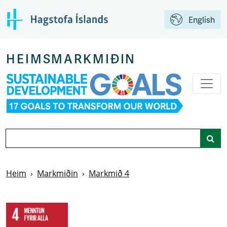
Aftur á aðalsíðu
English
HEIMSMARKMIÐIN
Leit
Heim
Markmiðin
Markmið 4