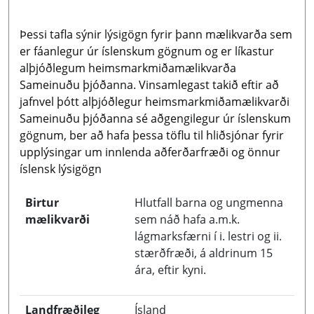
Þessi tafla sýnir lýsigögn fyrir þann mælikvarða sem
er fáanlegur úr íslenskum gögnum og er líkastur
alþjóðlegum heimsmarkmiðamælikvarða
Sameinuðu þjóðanna. Vinsamlegast takið eftir að
jafnvel þótt alþjóðlegur heimsmarkmiðamælikvarði
Sameinuðu þjóðanna sé aðgengilegur úr íslenskum
gögnum, ber að hafa þessa töflu til hliðsjónar fyrir
upplýsingar um innlenda aðferðarfræði og önnur
íslensk lýsigögn
Birtur
Hlutfall barna og ungmenna
mælikvarði
sem náð hafa a.m.k.
lágmarksfærni í i. lestri og ii.
stærðfræði, á aldrinum 15
ára, eftir kyni.
Landfræðileg
Ísland