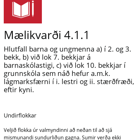
Mælikvarði 4.1.1
Hlutfall barna og ungmenna a) í 2. og 3.
bekk, b) við lok 7. bekkjar á
barnaskólastigi, c) við lok 10. bekkjar í
grunnskóla sem náð hefur a.m.k.
lágmarksfærni í i. lestri og ii. stærðfræði,
eftir kyni.
Undirflokkar
Veljið flokka úr valmyndinni að neðan til að sjá
mismunandi sundurliðun gagna. Sumir verða ekki