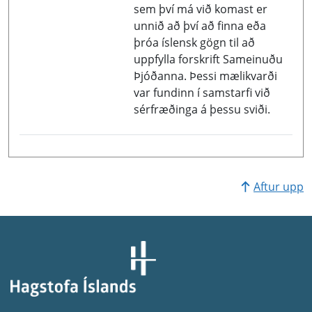
sem því má við komast er
unnið að því að finna eða
þróa íslensk gögn til að
uppfylla forskrift Sameinuðu
Þjóðanna. Þessi mælikvarði
var fundinn í samstarfi við
sérfræðinga á þessu sviði.
Aftur upp