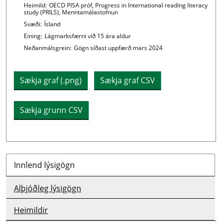
Chart details
Heimild:
OECD PISA próf, Progress in International reading literacy
study (PRILS), Menntamálastofnun
Svæði:
Ísland
Eining:
Lágmarksfærni við 15 ára aldur
Neðanmálsgrein:
Gögn síðast uppfærð mars 2024
Sækja graf (.png)
Sækja graf CSV
Sækja grunn CSV
Innlend lýsigögn
Alþjóðleg lýsigögn
Heimildir