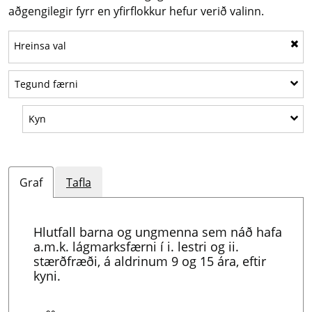
aðgengilegir fyrr en yfirflokkur hefur verið valinn.
Hreinsa val
Sýna undirflokka: Tegund færni
Tegund færni
Sýna undirflokka: Kyn
Kyn
Graf
Tafla
Hlutfall barna og ungmenna sem náð hafa
a.m.k. lágmarksfærni í i. lestri og ii.
stærðfræði, á aldrinum 9 og 15 ára, eftir
kyni.