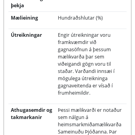
þekja
Mælieining
Hundraðshlutar (%)
Útreikningar
Engir útreikningar voru
framkvæmdir við
gagnasöfnun á þessum
mælikvarða þar sem
viðeigandi gögn voru til
staðar. Varðandi innsæi í
mögulega útreikninga
gagnaveitenda er vísað í
frumheimildir.
Athugasemdir og
Þessi mælikvarði er notaður
takmarkanir
sem nálgun á
heimsmarkmiðamælikvarða
Sameinuðu Þjóðanna. Þar