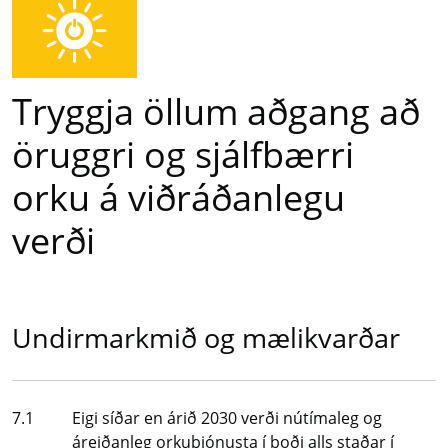
Tryggja öllum aðgang að
öruggri og sjálfbærri
orku á viðráðanlegu
verði
Undirmarkmið og mælikvarðar
Undirmarkmið
7.1
Eigi síðar en árið 2030 verði nútímaleg og
áreiðanleg orkuþjónusta í boði alls staðar í