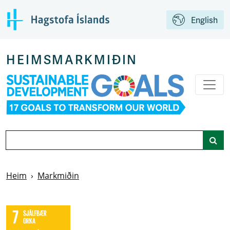
Aftur á aðalsíðu
English
HEIMSMARKMIÐIN
Leit
Heim
Markmiðin