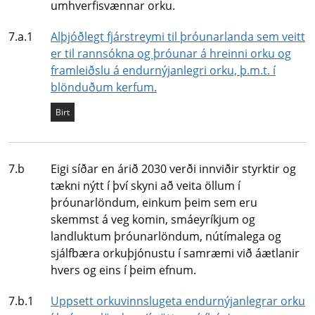
umhverfisvænnar orku.
Mælikvarði
7.a.1
Alþjóðlegt fjárstreymi til þróunarlanda sem veitt
er til rannsókna og þróunar á hreinni orku og
framleiðslu á endurnýjanlegri orku, þ.m.t. í
blönduðum kerfum.
Staða mælikvarða
Birt
Undirmarkmið
7.b
Eigi síðar en árið 2030 verði innviðir styrktir og
tækni nýtt í því skyni að veita öllum í
þróunarlöndum, einkum þeim sem eru
skemmst á veg komin, smáeyríkjum og
landluktum þróunarlöndum, nútímalega og
sjálfbæra orkuþjónustu í samræmi við áætlanir
hvers og eins í þeim efnum.
Mælikvarði
7.b.1
Uppsett orkuvinnslugeta endurnýjanlegrar orku