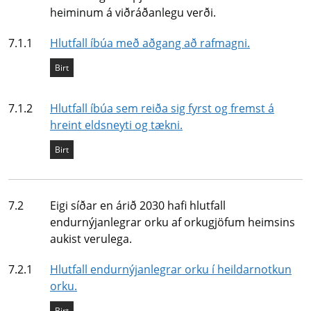
heiminum á viðráðanlegu verði.
Mælikvarði
7.1.1
Hlutfall íbúa með aðgang að rafmagni.
Staða mælikvarða
Birt
Mælikvarði
7.1.2
Hlutfall íbúa sem reiða sig fyrst og fremst á
hreint eldsneyti og tækni.
Staða mælikvarða
Birt
Undirmarkmið
7.2
Eigi síðar en árið 2030 hafi hlutfall
endurnýjanlegrar orku af orkugjöfum heimsins
aukist verulega.
Mælikvarði
7.2.1
Hlutfall endurnýjanlegrar orku í heildarnotkun
orku.
Staða mælikvarða
Birt