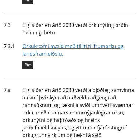
Undirmarkmið
7.3
Eigi síðar en árið 2030 verði orkunýting orðin
helmingi betri.
Mælikvarði
7.3.1
Orkukræfni mæld með tilliti til frumorku og
landsframleiðslu.
Staða mælikvarða
Birt
Undirmarkmið
7.a
Eigi síðar en árið 2030 verði alþjóðleg samvinna
aukin í því skyni að auðvelda aðgengi að
rannsóknum og tækni á sviði umhverfisvænnar
orku, meðal annars endurnýjanlegrar orku,
orkunýtni og háþróaðs og hreins
jarðefnaeldsneytis, og ýtt undir fjárfestingu í
orkugrunnvirkjum og tækni á sviði