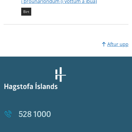
í þróunarlöndum (í vöttum á íbúa)
Staða mælikvarða
Birt
Aftur upp
528 1000